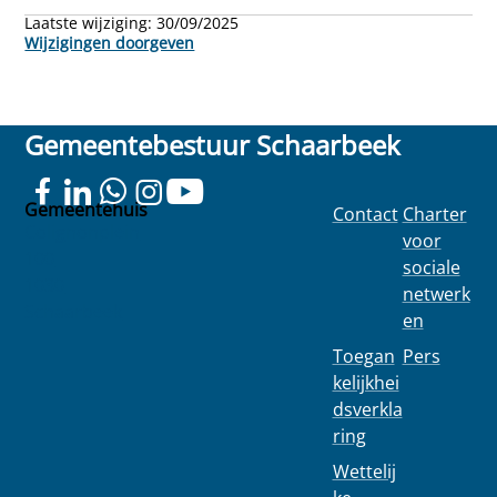
Laatste wijziging:
30/09/2025
Wijzigingen doorgeven
Gemeentebestuur Schaarbeek
Gemeentehuis
Contact
Charter
Colignonplein
voor
100
sociale
1030
netwerk
Schaarbeek
en
Toegan
Pers
kelijkhei
dsverkla
ring
Wettelij