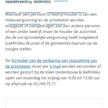
Gepubliceerd op 30/09/2025
stopzetting activiteiten
Wanneer een persoon of bedrijf houder is van een
(milieuvergunning)
milieuvergunning en de activiteiten worden
stopgezet of overgedragen aan een andere persoon
of een ander bedrijf, moet de houder de autoriteit
die de oorspronkelijke vergunning heeft toegekend
(Leefmilieu Brussel of de gemeente) daarvan op de
hoogte stellen.
De
formulier van de verklaring van stopzetting van
de activiteiten
moet per
e-mail
worden verzonden of
worden gestort bij de loket stedenbouw & leefmilieu
open van maandag tot vrijdag van 9.00 tot 13.00 uur
op afspraak op 02.244.75.11.