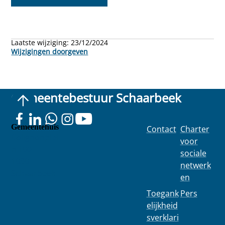
Laatste wijziging:
23/12/2024
Wijzigingen doorgeven
Gemeentebestuur Schaarbeek
Gemeentehuis
Contact
Charter
Colignonplei
voor
n 100
sociale
1030
netwerk
Schaarbeek
en
Toegank
Pers
elijkheid
sverklari