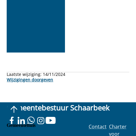
Laatste wijziging:
14/11/2024
Wijzigingen doorgeven
Gemeentebestuur Schaarbeek
Gemeentehuis
Contact
Charter
Colignonplei
voor