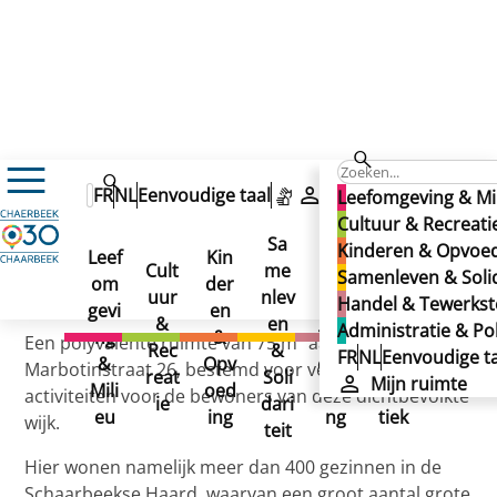
Au Local
FR
NL
Eenvoudige taal
Mijn ruimte
Leefomgeving & Mi
Au Local
Cultuur & Recreati
Sa
Kinderen & Opvoe
Au Local
Leef
Kin
Han
Ad
Cult
me
Samenleven & Solid
om
der
del
min
Gepubliceerd op 02/12/2024
uur
nlev
Handel & Tewerkste
gevi
en
&
istr
&
en
Administratie & Pol
ng
&
Tew
atie
Een polyvalente ruimte van 75 m² aan de
Rec
&
FR
NL
Eenvoudige ta
&
Opv
erks
&
Marbotinstraat 26, bestemd voor verschillende
reat
Soli
Mijn ruimte
Mili
oed
telli
Poli
activiteiten voor de bewoners van deze dichtbevolkte
ie
dari
eu
ing
ng
tiek
wijk.
teit
Hier wonen namelijk meer dan 400 gezinnen in de
Schaarbeekse Haard, waarvan een groot aantal grote