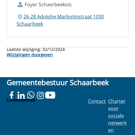
Foyer Schaerbeekois
26-28 Adolphe Marbotinstraat 1030
Schaarbeek
Laatste wijziging:
02/12/2024
Wijzigingen doorgeven
Gemeentebestuur Schaarbeek
Gemeentehuis
Contact
Charter
Colignonplei
voor
n 100
sociale
1030
netwerk
Schaarbeek
en