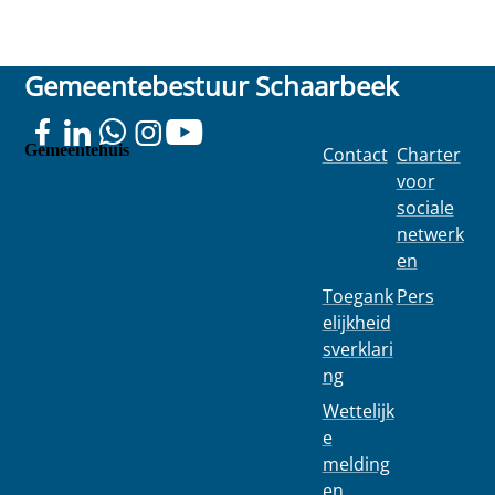
Gemeentebestuur Schaarbeek
Gemeentehuis
Contact
Charter
Colignonplei
voor
n 100
sociale
1030
netwerk
Schaarbeek
en
Toegank
Pers
elijkheid
sverklari
ng
Wettelijk
e
melding
en