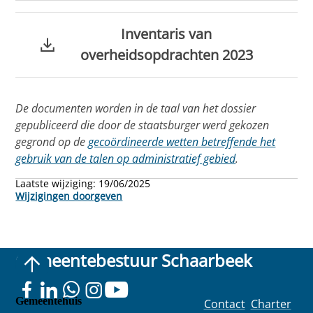
Inventaris van
overheidsopdrachten 2023
De documenten worden in de taal van het dossier
gepubliceerd die door de staatsburger werd gekozen
gegrond op de
gecoördineerde wetten betreffende het
gebruik van de talen op administratief gebied
.
Laatste wijziging:
19/06/2025
Wijzigingen doorgeven
Gemeentebestuur Schaarbeek
Gemeentehuis
Contact
Charter