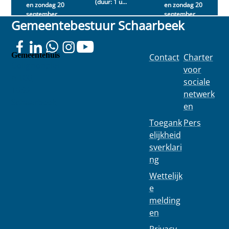
(duur: 1 u...
en zondag 20
en zondag 20
september
september
Gemeentebestuur Schaarbeek
2026
2026
Gemeentehuis
Contact
Charter
Colignonplei
voor
n 100
sociale
1030
netwerk
Schaarbeek
en
Toegank
Pers
elijkheid
sverklari
ng
Wettelijk
e
melding
en