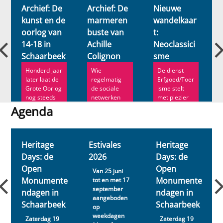
Archief: De
Archief: De
Nieuwe
kunst en de
marmeren
wandelkaar
oorlog van
buste van
t:
14-18 in
Achille
Neoclassici
Schaarbeek
Colignon
sme
i
Honderd jaar
Wie
De dienst
later laat de
regelmatig
Erfgoed/Toer
Grote Oorlog
de sociale
isme stelt
nog steeds
netwerken
met plezier
een
van
haar nieuwe
Agenda
onuitwisbare
Schaarbeek
wandelkaart
Agenda
he...
bezoekt, kent
v...
Achil...
Heritage
Estivales
Heritage
Days: de
2026
Days: de
Open
Open
Van 25 juni
Monumente
Monumente
tot en met 17
september
ndagen in
ndagen in
aangeboden
Schaarbeek
Schaarbeek
op
weekdagen
Zaterdag 19
Zaterdag 19