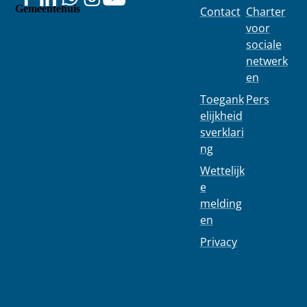
Gemeentehuis
Contact
Charter
Colignonplei
voor
n 100
sociale
1030
netwerk
Schaarbeek
en
Toegank
Pers
elijkheid
sverklari
ng
Wettelijk
e
melding
en
Privacy
02 244 75 11
info@1030.b
e