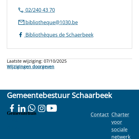
02/240 43 70
bibliotheque@1030.be
Bibliothèques de Schaerbeek
Laatste wijziging:
07/10/2025
Wijzigingen doorgeven
Gemeentebestuur Schaarbeek
Gemeentehuis
Contact
Charter
Colignonplei
voor
n 100
sociale
1030
netwerk