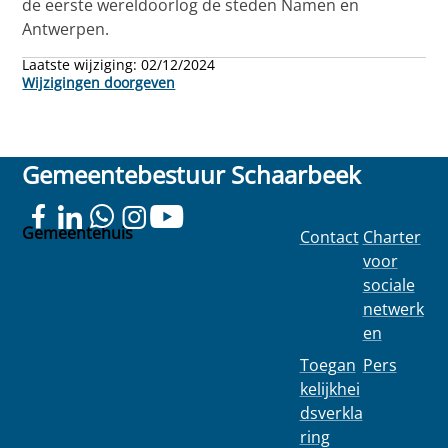
de eerste wereldoorlog de steden Namen en
Antwerpen.
Laatste wijziging:
02/12/2024
Wijzigingen doorgeven
Gemeentebestuur Schaarbeek
Gemeentehuis
Contact
Charter
Colignonplein
voor
100
sociale
1030
netwerk
Schaarbeek
en
Toegan
Pers
kelijkhei
dsverkla
ring