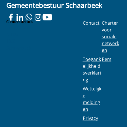
Gemeentebestuur Schaarbeek
Gemeentehuis
Contact
Charter
Colignonplei
voor
n 100
sociale
1030
netwerk
Schaarbeek
en
Toegank
Pers
elijkheid
sverklari
ng
Wettelijk
e
melding
en
Privacy