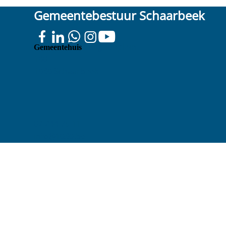
Gemeentebestuur Schaarbeek
Colignonplein
Gemeentehuis
100
1030 Schaarbeek
02 244 75 11
info@1030.be