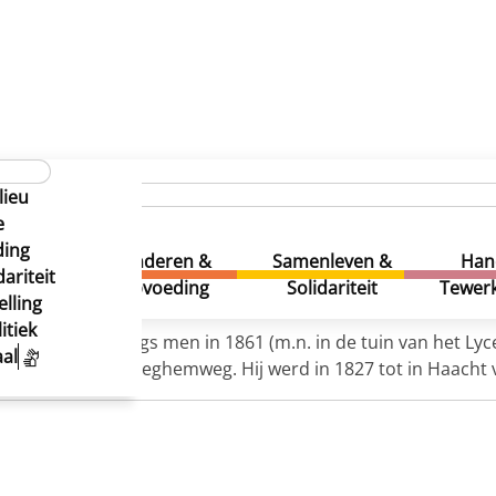
lieu
e
ding
uur &
Kinderen &
Samenleven &
Han
ariteit
eatie
Opvoeding
Solidariteit
Tewerk
lling
itiek
rbaan, waarlangs men in 1861 (m.n. in de tuin van het Ly
al
enbeka, heette Dieghemweg. Hij werd in 1827 tot in Haacht 