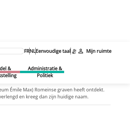
FR
NL
Eenvoudige taal
Mijn ruimte
del &
Administratie &
stelling
Politiek
ceum Émile Max) Romeinse graven heeft ontdekt.
verlengd en kreeg dan zijn huidige naam.