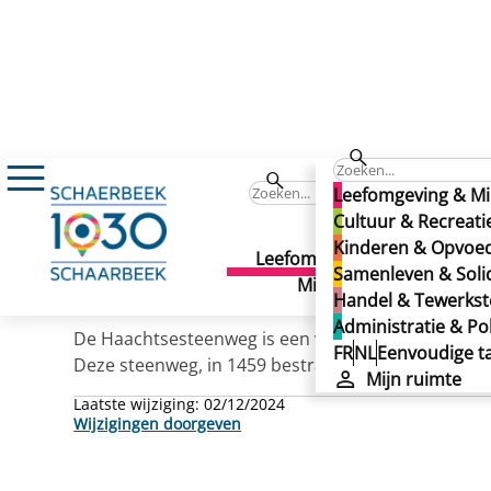
HAACHTSESTEENWEG
HAACHTSESTEENWEG
Leefomgeving & Mi
HAACHTSESTEENWEG
Cultuur & Recreati
Kinderen & Opvoe
Leefomgeving &
Cult
Samenleven & Solid
Gepubliceerd op 02/12/2024
Milieu
Recr
Handel & Tewerkste
Administratie & Pol
De Haachtsesteenweg is een vroegere Romeinse hei
FR
NL
Eenvoudige ta
Deze steenweg, in 1459 bestraat tot het dorp Scar
Mijn ruimte
Laatste wijziging:
02/12/2024
Wijzigingen doorgeven