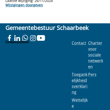
Laatste wijziging:
26/11/2024
Wijzigingen doorgeven
Gemeentebestuur Schaarbeek
Gemeentehuis
Contact
Charter
Colignonplei
voor
n 100
sociale
1030
netwerk
Schaarbeek
en
Toegank
Pers
elijkheid
sverklari
ng
Wettelijk
e