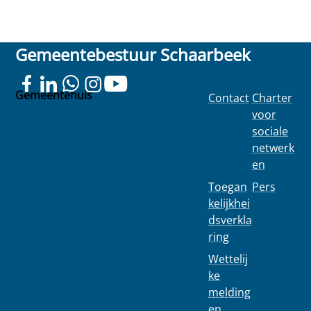
Gemeentebestuur Schaarbeek
Gemeentehuis
Contact
Charter
Colignonplein
voor
100
sociale
1030
netwerk
Schaarbeek
en
Toegan
Pers
kelijkhei
dsverkla
ring
Wettelij
ke
melding
en