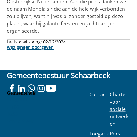
Oostenrijkse Nederlanden. Aan die prins danken we
de naam Monplaisir die aan de hele wijk verbonden
zou blijven, want hij was bijzonder gesteld op deze
plaats, waar hij galante feesten en jachtpartijen
organiseerde.
Laatste wijziging:
02/12/2024
Wijzigingen doorgeven
Gemeentebestuur Schaarbeek
Gemeentehuis
Contact
Charter
Colignonplei
voor
n 100
sociale
1030
netwerk
Schaarbeek
en
Toegank
Pers