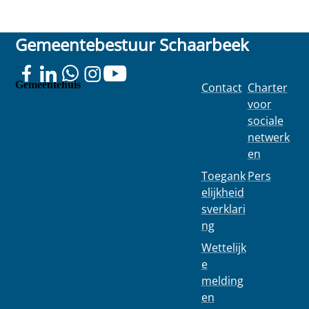
Gemeentebestuur Schaarbeek
Gemeentehuis
Contact
Charter
Colignonplei
voor
n 100
sociale
1030
netwerk
Schaarbeek
en
Toegank
Pers
elijkheid
sverklari
ng
Wettelijk
e
melding
en