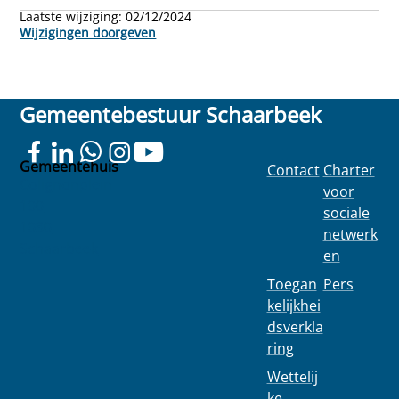
Laatste wijziging:
02/12/2024
Wijzigingen doorgeven
Gemeentebestuur Schaarbeek
Gemeentehuis
Contact
Charter
Colignonplein
voor
100
sociale
1030
netwerk
Schaarbeek
en
Toegan
Pers
kelijkhei
dsverkla
ring
Wettelij
ke