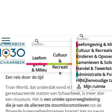
Train World
Train World
FR
NL
Eenvo
Leefomgeving & Mi
Train World
Cultuur & Recreati
Cultuur
Kindere
Samenl
Kinderen & Opvoe
Leefom
&
n &
even &
Samenleven & Solid
geving
Gepubliceerd op 02/12/2024
Recreati
Opvoedi
Solidarit
Handel & Tewerkste
& Milieu
e
ng
eit
Administratie & Pol
Een reis door de tijd
FR
NL
Eenvoudige ta
Mijn ruimte
Train World, dat onderdak vond in het prachtig
gerestaureerde station van Schaarbeek, is meer dan
een museum. Het is
een unieke spoorwegbeleving
die je van de allereerste stoomlocomotieven
tot de
flitsende hogesnelheidstreinen brengt! Het museum