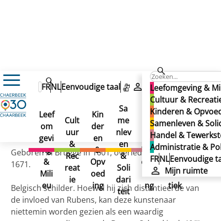
VAN OOST, Jacob (straat)
VAN OOST, Jacob (straat)
FR
NL
Eenvoudige taal
Mijn ruimte
Leefomgeving & Mi
VAN OOST, Jacob (straat)
Cultuur & Recreati
Sa
Kinderen & Opvoe
Leef
Kin
Han
Ad
Cult
me
Samenleven & Solid
om
der
del
min
Gepubliceerd op 02/12/2024
uur
nlev
Handel & Tewerkste
gevi
en
&
istr
&
en
Administratie & Pol
ng
&
Tew
atie
Geboren in Brugge in 1601, overleden in Brugge in
Rec
&
FR
NL
Eenvoudige ta
&
Opv
erks
&
1671.
reat
Soli
Mijn ruimte
Mili
oed
telli
Poli
ie
dari
eu
ing
ng
tiek
Belgisch schilder. Hoewel hij zich distantieerde van
teit
de invloed van Rubens, kan deze kunstenaar
niettemin worden gezien als een waardig