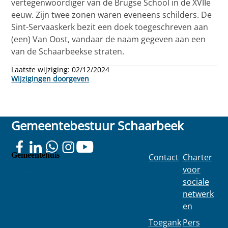
vertegenwoordiger van de Brugse School in de XVIIe
eeuw. Zijn twee zonen waren eveneens schilders. De
Sint-Servaaskerk bezit een doek toegeschreven aan
(een) Van Oost, vandaar de naam gegeven aan een
van de Schaarbeekse straten.
Laatste wijziging:
02/12/2024
Wijzigingen doorgeven
Gemeentebestuur Schaarbeek
Gemeentehuis
Contact
Charter
Colignonplei
voor
n 100
sociale
1030
netwerk
Schaarbeek
en
Toegank
Pers