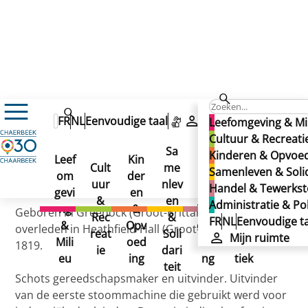
WATT, James (straat)
WATT, James (straat)
FR
NL
Eenvoudige taal
Mijn ruimte
Leefomgeving & Mi
WATT, James (straat)
Cultuur & Recreati
Sa
Kinderen & Opvoe
Leef
Kin
Han
Ad
Cult
me
Samenleven & Solid
om
der
del
min
Gepubliceerd op 02/12/2024
uur
nlev
Handel & Tewerkste
gevi
en
&
istr
&
en
Administratie & Pol
ng
&
Tew
atie
Geboren in Greenock (Groot-Brittannië) in 1736,
Rec
&
FR
NL
Eenvoudige ta
&
Opv
erks
&
overleden in Heathfield-Hall (Groot-Brittannië) in
reat
Soli
Mijn ruimte
Mili
oed
telli
Poli
1819.
ie
dari
eu
ing
ng
tiek
teit
Schots gereedschapsmaker en uitvinder. Uitvinder
van de eerste stoommachine die gebruikt werd voor