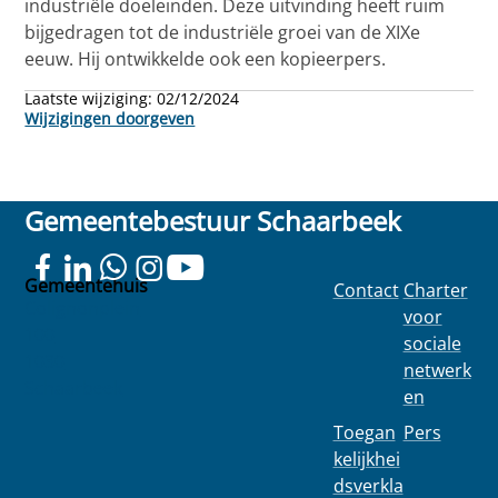
industriële doeleinden. Deze uitvinding heeft ruim
bijgedragen tot de industriële groei van de XIXe
eeuw. Hij ontwikkelde ook een kopieerpers.
Laatste wijziging:
02/12/2024
Wijzigingen doorgeven
Gemeentebestuur Schaarbeek
Gemeentehuis
Contact
Charter
Colignonplein
voor
100
sociale
1030
netwerk
Schaarbeek
en
Toegan
Pers
kelijkhei
dsverkla