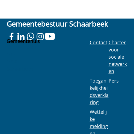
Gemeentebestuur Schaarbeek
Gemeentehuis
Contact
Charter
Colignonplein
voor
100
sociale
1030
netwerk
Schaarbeek
en
Toegan
Pers
kelijkhei
dsverkla
ring
Wettelij
ke
melding
en