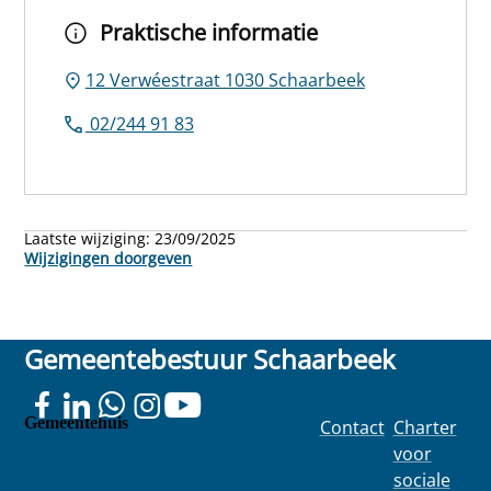
Praktische informatie
12 Verwéestraat 1030 Schaarbeek
02/244 91 83
Laatste wijziging:
23/09/2025
Wijzigingen doorgeven
Gemeentebestuur Schaarbeek
Gemeentehuis
Contact
Charter
Colignonplei
voor
n 100
sociale