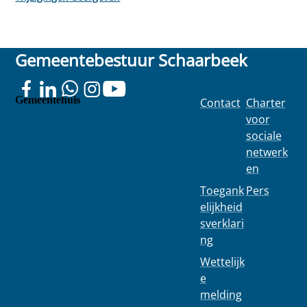
Gemeentebestuur Schaarbeek
Gemeentehuis
Contact
Charter
Colignonplei
voor
n 100
sociale
1030
netwerk
Schaarbeek
en
Toegank
Pers
elijkheid
sverklari
ng
Wettelijk
e
melding