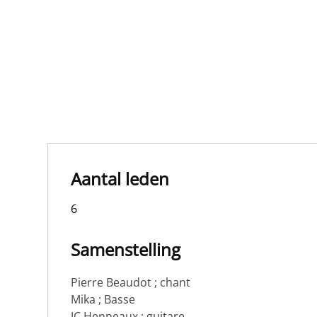
Aantal leden
6
Samenstelling
Pierre Beaudot ; chant
Mika ; Basse
JC Henneaux ; guitare