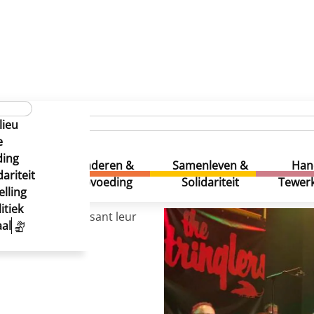
lieu
e
ding
uur &
Kinderen &
Samenleven &
Han
ariteit
eatie
Opvoeding
Solidariteit
Tewerk
lling
itiek
glers et reproduisant leur
al
ms...