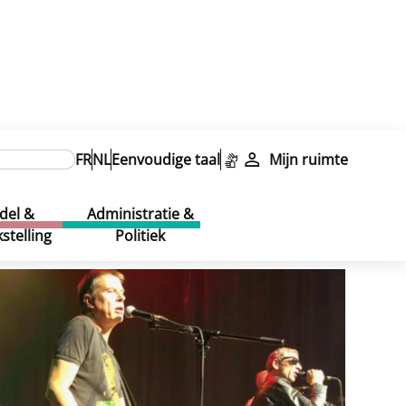
FR
NL
Eenvoudige taal
Mijn ruimte
del &
Administratie &
stelling
Politiek