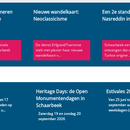
rmeren
Nieuwe wandelkaart:
Een 2e stan
e
Neoclassicisme
Nasreddin i
ciale
De dienst Erfgoed/Toerisme
Schaarbeek een
arbeek
stelt met plezier haar nieuwe
ontvangen dat d
wandelkaart v...
Turkse origine ..
Heritage Days: de Open
Estivales 
Monumentendagen in
met 17
Van 25 juni t
Schaarbeek
oden op
september a
u...
weekdagen (du
Zaterdag 19 en zondag 20
september 2026