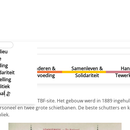
hietbaan
lieu
hietbaan
e
ding
uur &
Kinderen &
Samenleven &
Han
ariteit
eatie
Opvoeding
Solidariteit
Tewerk
lling
itiek
al
 de huidige VRT/RTBF-site. Het gebouw werd in 1889 ingehul
ersoneel en twee grote schietbanen. De beste schutters en k
liek.