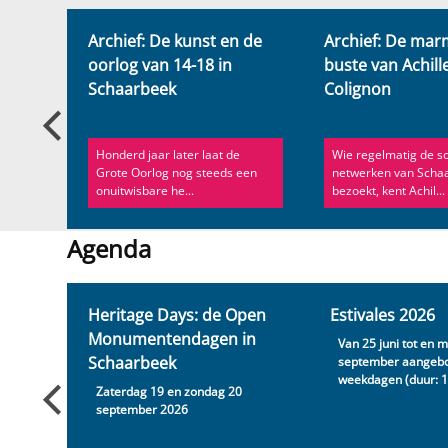
Nieuws
ar
Archief: De kunst en de
Archief: De ma
oorlog van 14-18 in
buste van Achill
Schaarbeek
Colignon
l
Honderd jaar later laat de
Wie regelmatig de so
Grote Oorlog nog steeds een
netwerken van Scha
onuitwisbare he...
bezoekt, kent Achil...
Agenda
Agenda
Heritage Days: de Open
Estivales 2026
Monumentendagen in
Van 25 juni tot en 
Schaarbeek
p
september aangeb
weekdagen (duur: 1 
Zaterdag 19 en zondag 20
september 2026