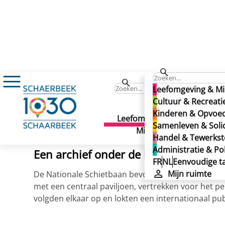
Nieuws
Archief: De Nationale Schietbaan
Archief: De Nationale Sc
Leefomgeving & Mi
Archief: De Nationale Sc
Cultuur & Recreati
Kinderen & Opvoe
Leefomgeving &
Cult
Samenleven & Solid
Gepubliceerd op 02/10/2020
Milieu
Recr
Handel & Tewerkste
Administratie & Pol
Een archief onder de loep
FR
NL
Eenvoudige ta
Mijn ruimte
De Nationale Schietbaan bevond zich lange tijd op
met een centraal paviljoen, vertrekken voor het p
volgden elkaar op en lokten een internationaal pub