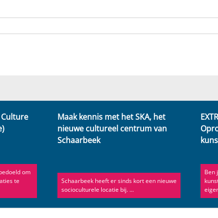
 Culture
Maak kennis met het SKA, het
EXTR
e)
nieuwe cultureel centrum van
Opro
Schaarbeek
kuns
 bedoeld om
Ben 
aties te
Schaarbeek heeft er sinds kort een nieuwe
kuns
socioculturele locatie bij. ...
eigen