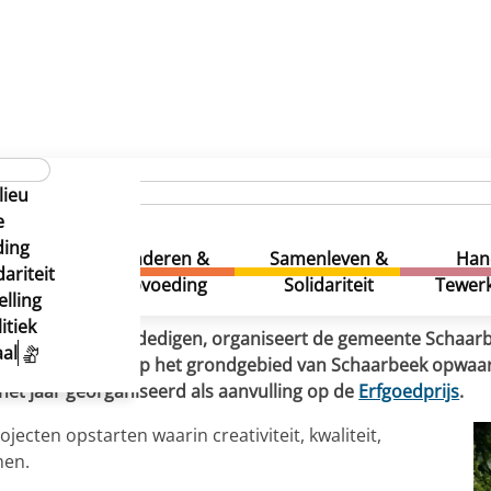
chitectuurprijs
aagse Architectuurprijs
lieu
aagse Architectuurprijs
e
ding
uur &
Kinderen &
Samenleven &
Han
ariteit
eatie
Opvoeding
Solidariteit
Tewerk
lling
itiek
 promoten en verdedigen, organiseert de gemeente Schaarb
al
aagse bouwwerken op het grondgebied van Schaarbeek opwa
het jaar georganiseerd als aanvulling op de
Erfgoedprijs
.
jecten opstarten waarin creativiteit, kwaliteit,
men.