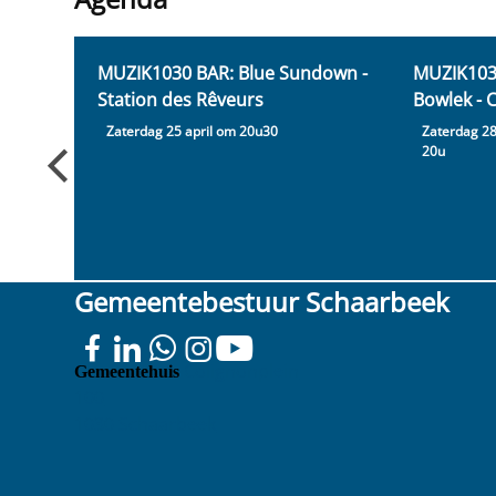
Agenda
l
MUZIK1030 BAR: Blue Sundown -
MUZIK103
Station des Rêveurs
Bowlek - 
ber
Zaterdag 25 april om 20u30
Zaterdag 2
20u
Gemeentebestuur Schaarbeek
Colignonplein
Gemeentehuis
100
1030 Schaarbeek