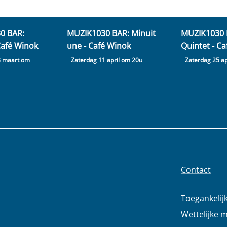
0 BAR:
MUZIK1030 BAR: Minuit
MUZIK1030 
Café Winok
une - Café Winok
Quintet - C
8 maart om
Zaterdag 11 april om 20u
Zaterdag 25 ap
Contact
Toegankelij
Wettelijke 