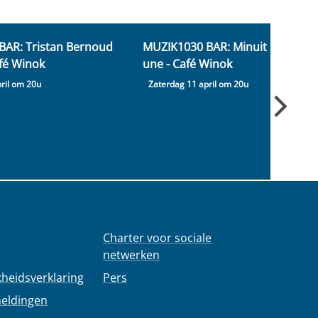
BAR: Tristan Bernoud
MUZIK1030 BAR: Minuit
MU
afé Winok
une - Café Winok
Bo
ril om 20u
Zaterdag 11 april om 20u
Za
2
Charter voor sociale
netwerken
kheidsverklaring
Pers
meldingen