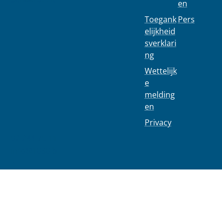
en
Toegank
Pers
elijkheid
sverklari
ng
Wettelijk
e
melding
en
Privacy
02 244 75 11
info@1030.b
e