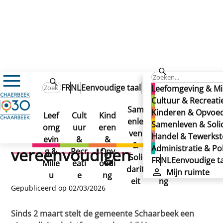
Nieuws
FR
NL
Eenvoudige taal
Mijn ruimte
Leefomgeving & Mi
Een nieuw platform om horecaprocedures te vereenvou
Een nieuw platform om
Cultuur & Recreati
Een nieuw platform om
Sam
Han
Kinderen & Opvoe
Leef
Cult
Kind
Adm
horecaprocedures te
enle
del
Samenleven & Solid
horecaprocedures te
omg
uur
eren
inist
ven
&
Handel & Tewerkste
evin
&
&
ratie
vereenvoudigen
&
Tew
Administratie & Pol
vereenvoudigen
g &
Recr
Opv
&
Soli
erks
FR
NL
Eenvoudige ta
Milie
eati
oedi
Polit
darit
telli
Mijn ruimte
u
e
ng
iek
eit
ng
Gepubliceerd op 02/03/2026
Sinds 2 maart stelt de gemeente Schaarbeek een