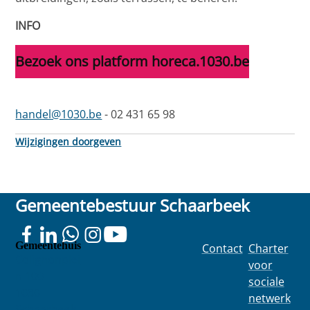
INFO
Bezoek ons platform horeca.1030.be
handel@1030.be
- 02 431 65 98
Wijzigingen doorgeven
Gemeentebestuur Schaarbeek
Gemeentehuis
Contact
Charter
Colignonplei
voor
n 100
sociale
1030
netwerk
Schaarbeek