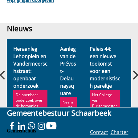
Wijzigingen doorgeven
Nieuws
Nieuws
Heraanleg
Aanleg
Paleis 44:
Bu
Lehonplein en
van de
een nieuwe
g
Vandermeersc
Prévos
toekomst
hu
hstraat:
t-
voor een
: 
openbaar
Delau
modernistisc
P
onderzoek
naysq
h pareltje
ad
uare
De openbaar
Het College
H
onderzoek over
van
n
Neem
de heraanleg
Burgemeester
b
tot 20
Gemeentebestuur Schaarbeek
van het
en Schepenen
d
maart
Lehonplein en de
heeft de
h
deel
Vande...
verkoop van
s
aan
Paleis ...
e
het
Gemeentehuis
Contact
Charter
openb
Colignonplei