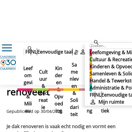
Nieuws
FR
NL
Eenvoudige taal
Mijn ruimte
Leefomgeving & Mi
Enkele onmisbare tips voordat je je dak renoveert
Enkele onmisbare tips
Cultuur & Recreati
Enkele onmisbare tips
Sa
Kinderen & Opvoe
Leef
Kin
Han
Ad
voordat je je dak renoveert
Cult
me
Samenleven & Solid
voordat je je dak
om
der
del
min
uur
nlev
Handel & Tewerkste
gevi
en
&
istr
&
en
Administratie & Pol
renoveert
ng
&
Tew
atie
Rec
&
FR
NL
Eenvoudige ta
&
Opv
erks
&
reat
Soli
Mijn ruimte
Mili
oed
telli
Poli
ie
dari
eu
ing
ng
tiek
Gepubliceerd op 30/04/2026
teit
Je dak renoveren is vaak echt nodig en vormt een