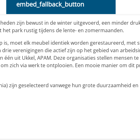
embed_fallback_button
mheden zijn bewust in de winter uitgevoerd, een minder druk
ft het park rustig tijdens de lente- en zomermaanden.
s, moet elk meubel identiek worden gerestaureerd, met st
rie verenigingen die actief zijn op het gebied van arbeidsi
en één uit Ukkel, APAM. Deze organisaties stellen mensen te w
om zich via werk te ontplooien. Een mooie manier om dit p
inia) zijn geselecteerd vanwege hun grote duurzaamheid e