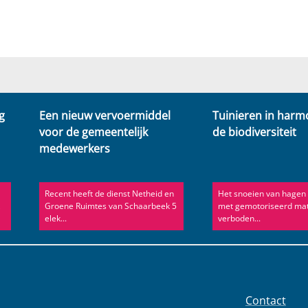
g
Een nieuw vervoermiddel
Tuinieren in harm
voor de gemeentelijk
de biodiversiteit
medewerkers
Recent heeft de dienst Netheid en
Het snoeien van hagen
k
Groene Ruimtes van Schaarbeek 5
met gemotoriseerd mate
elek...
verboden...
Contact