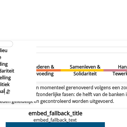
 krijgt een opknapbeurt
aphatpark krijgt een opknapbeu
lieu
aphatpark krijgt een opknapbeu
e
ding
uur &
Kinderen &
Samenleven &
Han
ariteit
eatie
Opvoeding
Solidariteit
Tewerk
lling
itiek
 Josaphatpark worden momenteel gerenoveerd volgens een zor
al
ratie in twee afzonderlijke fasen: de helft van de banken i
en geleidelijk en gecontroleerd worden uitgevoerd.
embed_fallback_title
embed_fallback_text