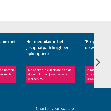
onie met
Het meubilair in het
'Propere Straa
Josaphatpark krijgt een
de wijk Noor
opknapbeurt
 en bomen
De banken, picknicktafels en de
In mei werden ve
rieel is
duiventil in het Josaphatpark
straten in de wij
worden m...
Brabant grondig s
Charter voor sociale