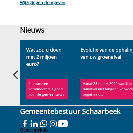
Wijzigingen doorgeven
Nieuws
Nieuws
Wat zou u doen
Evolutie van de ophalin
p
met 2 miljoen
van uw groenafval
euro?
en er
Sluikstorten
Vanaf 23 maart 2026 wordt je
verminderen is goed
tuinafval niet langer elke wee
voor de gemeentekas
opgehaald...
Gemeentebestuur Schaarbeek
Colignonplein
Gemeentehuis