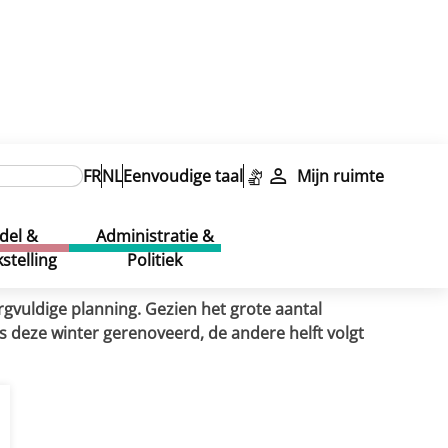
rt
FR
NL
Eenvoudige taal
Mijn ruimte
rt
del &
Administratie &
stelling
Politiek
gvuldige planning. Gezien het grote aantal
s deze winter gerenoveerd, de andere helft volgt