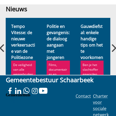
Nieuws
Nieuws
Tempo
Politie en
Gauwdiefst
Vitesse: de
gevangenis:
al: enkele
nieuwe
de dialoog
handige
verkeersacti
aangaan
tips om het
e van de
met
te
Politiezone
jongeren
voorkomen
De veiligheid
Films,
Ben je het
van alle
documentair
slachtoffer
weggebruiker
es en
geworden
Gemeentebestuur Schaarbeek
s is een van
theater: het
van een
de prioriteiten
Stedelijk
diefstal?
van de...
Preventiepro
gramma zet
Gemeentehuis
Contact
Charter
...
Colignonplei
voor
n 100
sociale
1030
netwerk