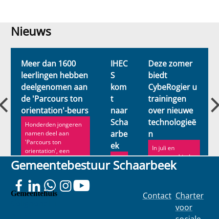
Nieuws
Nieuws
Meer dan 1600
IHEC
Deze zomer
leerlingen hebben
S
biedt
deelgenomen aan
kom
CybeRogier u
de 'Parcours ton
t
trainingen
orientation'-beurs
naar
over nieuwe
Scha
technologieë
Honderden jongeren
arbe
n
namen deel aan
'Parcours ton
ek
In juli en
orientation', een
augustus biedt
beur...
Ee
Gemeentebestuur Schaarbeek
CybeRogier (de
n
openbare
nie
computerruimt
uw
e van h...
Gemeentehuis
Contact
Charter
e
Colignonplei
bel
voor
an
n 100
sociale