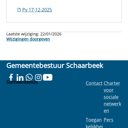
Pv 17-12-2025
Laatste wijziging:
22/01/2026
Wijzigingen doorgeven
Gemeentebestuur Schaarbeek
Gemeentehuis
Contact
Charter
Colignonplein
voor
100
sociale
1030
netwerk
Schaarbeek
en
Toegan
Pers
kelijkhei