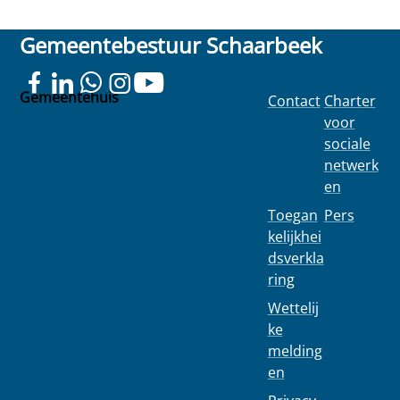
Gemeentebestuur Schaarbeek
Gemeentehuis
Contact
Charter
Colignonplein
voor
100
sociale
1030
netwerk
Schaarbeek
en
Toegan
Pers
kelijkhei
dsverkla
ring
Wettelij
ke
melding
en