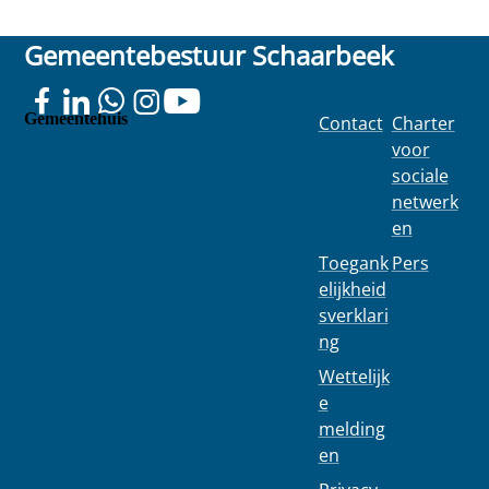
Gemeentebestuur Schaarbeek
Gemeentehuis
Contact
Charter
Colignonplei
voor
n 100
sociale
1030
netwerk
Schaarbeek
en
Toegank
Pers
elijkheid
sverklari
ng
Wettelijk
e
melding
en