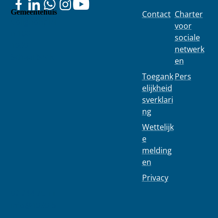
Gemeentehuis
Contact
Charter
Colignonplei
voor
n 100
sociale
1030
netwerk
Schaarbeek
en
Toegank
Pers
elijkheid
sverklari
ng
Wettelijk
e
melding
en
Privacy
02 244 75 11
info@1030.b
e