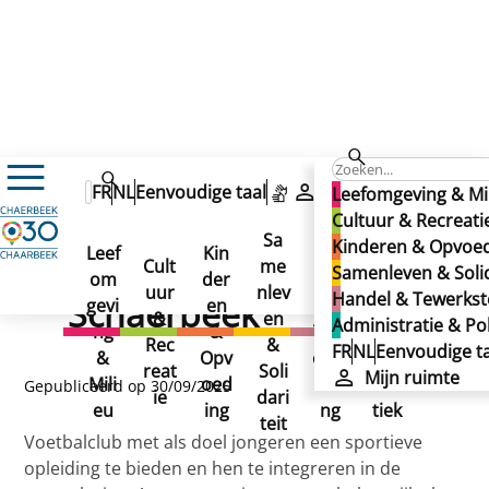
Cultuur & Recreatie
Kinderen & Jeugd
FR
NL
Eenvoudige taal
Mijn ruimte
Leefomgeving & Mi
Overzicht en gids vrijetijdsactiviteiten
Cultuur & Recreati
FC Kosova Schaerbeek
FC Kosova Schaerbeek
Sa
Kinderen & Opvoe
FC Kosova
Leef
Kin
Han
Ad
Cult
me
Samenleven & Solid
om
der
del
min
uur
nlev
Handel & Tewerkste
Schaerbeek
gevi
en
&
istr
&
en
Administratie & Pol
ng
&
Tew
atie
Rec
&
FR
NL
Eenvoudige ta
&
Opv
erks
&
reat
Soli
Mijn ruimte
Mili
oed
telli
Poli
Gepubliceerd op 30/09/2025
ie
dari
eu
ing
ng
tiek
teit
Voetbalclub met als doel jongeren een sportieve
opleiding te bieden en hen te integreren in de