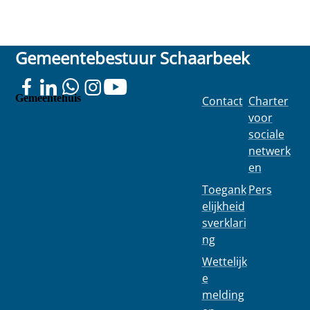
Gemeentebestuur Schaarbeek
Gemeentehuis
Contact
Charter
Colignonplei
voor
n 100
sociale
1030
netwerk
Schaarbeek
en
Toegank
Pers
elijkheid
sverklari
ng
Wettelijk
e
melding