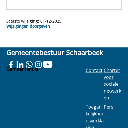
Laatste wijziging:
01/12/2025
Wijzigingen doorgeven
Gemeentebestuur Schaarbeek
Gemeentehuis
Contact
Charter
Colignonplein
voor
100
sociale
1030
netwerk
Schaarbeek
en
Toegan
Pers
kelijkhei
dsverkla
ring