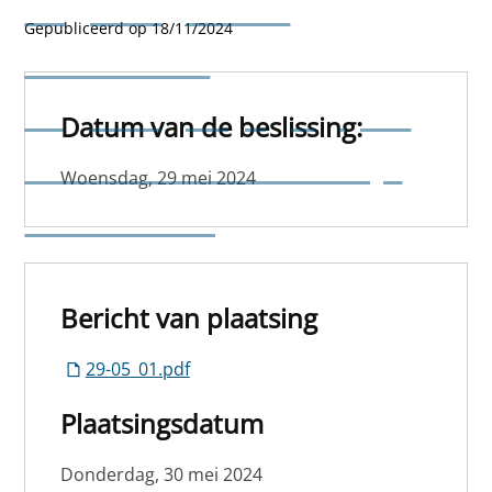
Begroting 2023 -
Gepubliceerd op 18/11/2024
Afsluitende
begrotingswijziging (BW
Datum van de beslissing:
6/2023 en BW 7/2023) -
Woensdag, 29 mei 2024
Goedkeuring
Bericht van plaatsing
29-05_01.pdf
Plaatsingsdatum
Donderdag, 30 mei 2024