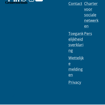
Gemeentehuis
Contact
Charter
Colignonplei
voor
n 100
sociale
1030
netwerk
Schaarbeek
en
Toegank
Pers
elijkheid
sverklari
ng
Wettelijk
e
melding
en
Privacy
02 244 75 11
info@1030.b
e