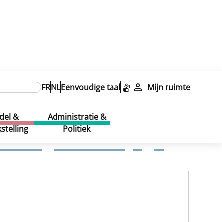
FR
NL
Eenvoudige taal
Mijn ruimte
s –
del &
Administratie &
stelling
Politiek
es – Reglementswijziging