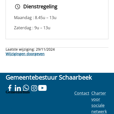
Dienstregeling
Maandag : 8.45u – 13u
Zaterdag : 9u – 13u
Laatste wijziging:
29/11/2024
Wijzigingen doorgeven
Gemeentebestuur Schaarbeek
Gemeentehuis
Contact
Charter
Colignonplei
voor
n 100
sociale
1030
netwerk