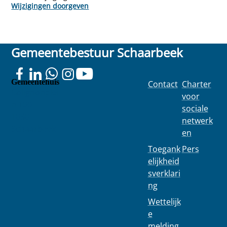
Wijzigingen doorgeven
Gemeentebestuur Schaarbeek
Gemeentehuis
Contact
Charter
Colignonplei
voor
n 100
sociale
1030
netwerk
Schaarbeek
en
Toegank
Pers
elijkheid
sverklari
ng
Wettelijk
e
melding