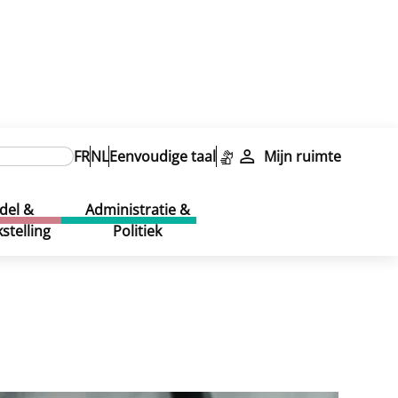
FR
NL
Eenvoudige taal
Mijn ruimte
del &
Administratie &
stelling
Politiek