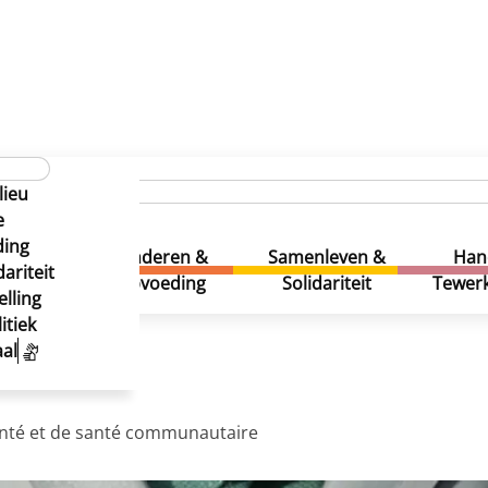
lieu
Marie
e
ding
Marie
uur &
Kinderen &
Samenleven &
Han
ariteit
eatie
Opvoeding
Solidariteit
Tewerk
lling
itiek
al
santé et de santé communautaire