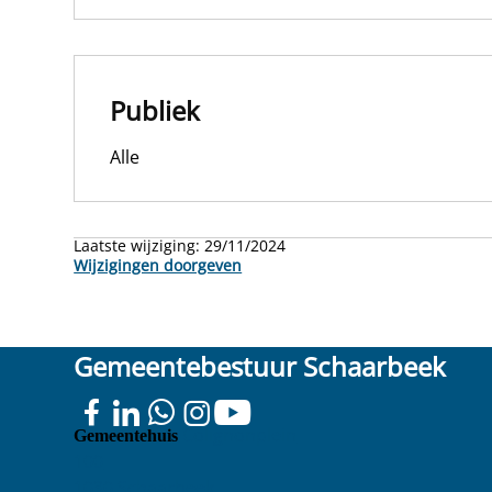
Publiek
Alle
Laatste wijziging:
29/11/2024
Wijzigingen doorgeven
Gemeentebestuur Schaarbeek
Colignonplein
Gemeentehuis
100
1030 Schaarbeek