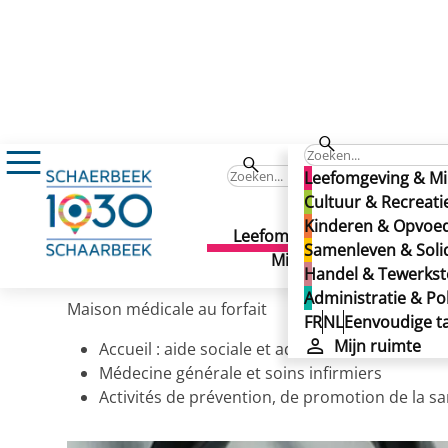
Maison Médicale Sainte-Marie
Leefomgeving & Mi
Maison Médicale Sainte-
Cultuur & Recreati
Kinderen & Opvoe
Maison Médicale Sainte-
Leefomgeving &
Cult
Samenleven & Solid
Gepubliceerd op 29/11/2024
Milieu
Recr
Handel & Tewerkste
Administratie & Pol
Maison médicale au forfait
FR
NL
Eenvoudige ta
Mijn ruimte
Accueil : aide sociale et administrative
Médecine générale et soins infirmiers
Activités de prévention, de promotion de la 