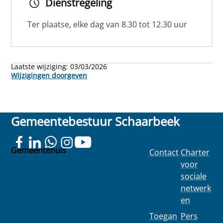
Dienstregeling
Ter plaatse, elke dag van 8.30 tot 12.30 uur
Laatste wijziging:
03/03/2026
Wijzigingen doorgeven
Gemeentebestuur Schaarbeek
Gemeentehuis
Contact
Charter
Colignonplein
voor
100
sociale
1030
netwerk
Schaarbeek
en
Toegan
Pers