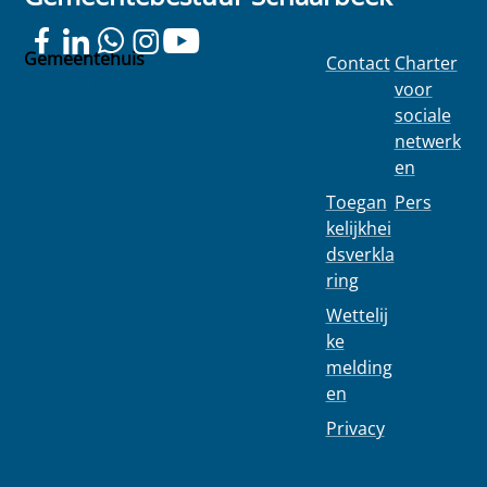
Gemeentehuis
Contact
Charter
Colignonplein
voor
100
sociale
1030
netwerk
Schaarbeek
en
Toegan
Pers
kelijkhei
dsverkla
ring
Wettelij
ke
melding
en
Privacy
02 244 75 11