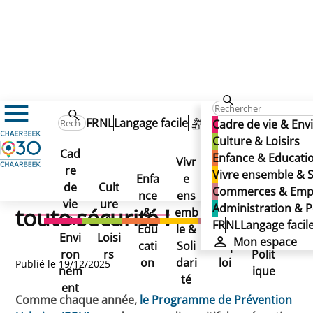
Actualités
FR
NL
Langage facile
Mon espace
Cadre de vie & En
La commune en action pour un nouvel an en toute sécuri
La commune en action
Culture & Loisirs
La commune en action
Cad
Enfance & Educati
Vivr
pour un nouvel an en
re
Adm
Vivre ensemble & S
pour un nouvel an en
Enfa
e
Com
de
Cult
inist
Commerces & Emp
nce
ens
mer
toute sécurité !
vie
ure
rati
Administration & P
toute sécurité !
&
emb
ces
&
&
on
FR
NL
Langage facil
Edu
le &
&
Envi
Loisi
&
Mon espace
cati
Soli
Emp
ron
rs
Polit
on
dari
loi
Publié le 19/12/2025
nem
ique
té
ent
Comme chaque année,
le Programme de Prévention