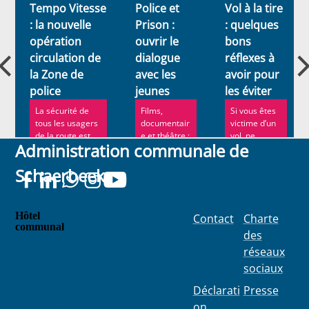
Tempo Vitesse
Police et
Vol à la tire
: la nouvelle
Prison :
: quelques
opération
ouvrir le
bons
circulation de
dialogue
réflexes à
la Zone de
avec les
avoir pour
police
jeunes
les éviter
La sécurité de
Films,
Si vous êtes
tous les usagers
documentair
victime d’un
de la route est
e et théâtre :
vol, ne
Administration communale de
une des priorités
le
paniquez
de l...
Programme
pas.
Schaerbeek
de
Prévention
Urbaine
mu...
Hôtel
Contact
Charte
communal
des
Place
réseaux
Colignon
sociaux
100
1030
Déclarati
Presse
Schaerbe
on