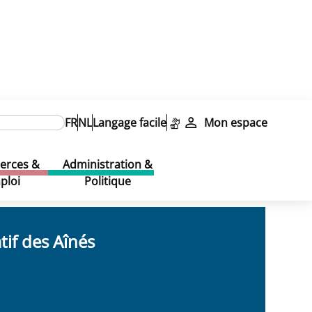
FR
NL
Langage facile
Mon espace
rces &
Administration &
ploi
Politique
tif des Aînés