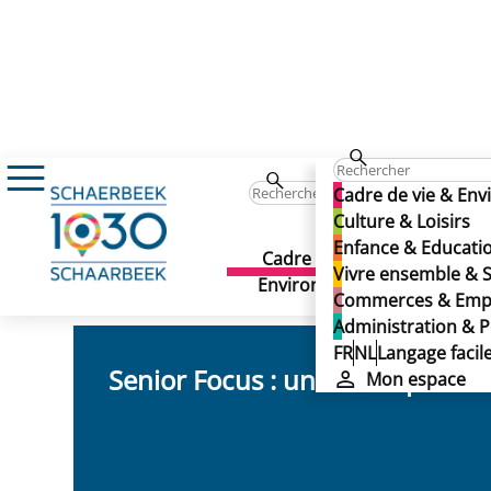
Culture & Loisirs
Seniors
Seniors
Cadre de vie & En
Seniors
Culture & Loisirs
Enfance & Educati
Cadre de vie &
Culture 
Vivre ensemble & S
Dernière mise à jour: 27/01/2025
Environnement
Commerces & Emp
Administration & P
FR
NL
Langage facil
Senior Focus : une boîte pour s
Mon espace