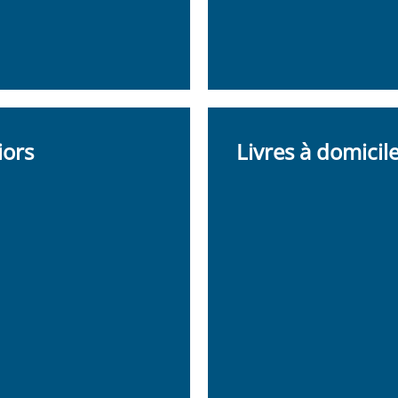
iors
Livres à domicil