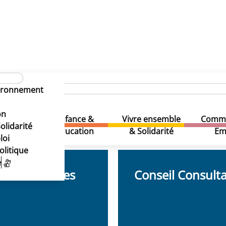
vironnement
on
Enfance &
Vivre ensemble
Comme
& Loisirs
olidarité
Education
& Solidarité
Em
loi
olitique
e
auver des vies
Conseil Consulta