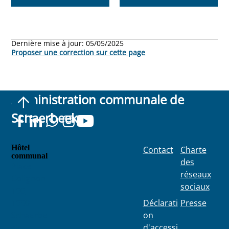
Dernière mise à jour:
05/05/2025
Proposer une correction sur cette page
Administration communale de
Schaerbeek
Hôtel
Contact
Charte
communal
des
Place
réseaux
Colignon
sociaux
100
1030
Déclarati
Presse
Schaerbe
on
ek
d'accessi