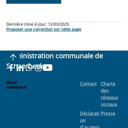
Dernière mise à jour:
12/03/2025
Proposer une correction sur cette page
Administration communale de
Schaerbeek
Hôtel
Contact
Charte
communal
des
Place
réseaux
Colignon
sociaux
100
1030
Déclarati
Presse
Schaerbe
on
ek
d'accessi