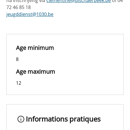
na inschrijving via
clementine@ulschaerbeek.be
of 04
72 46 85 18
jeugddienst@1030.be
Age minimum
8
Age maximum
12
Informations pratiques