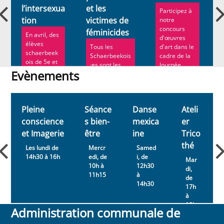
l’intersexua
et les
Participez à
tion
victimes de
t
notre
concours
féminicides
En avril, des
d'œuvres
élèves
Tous les
d'art dans le
schaerbeek
Schaerbeekois
cadre de la
ois de 5e et
·es sont les
Journée...
6e
Evènements
bienvenu·e·s
secondaires
pour rendre
Evènements
ont assisté...
hommage à ...
Pleine
Séance
Danse
Ateli
conscience
s bien-
mexica
er
et Imagerie
être
ine
Trico
thé
Les lundi de
Mercr
Samed
14h30 à 16h
edi, de
i, de
Mar
10h à
12h30
di,
11h15
à
de
14h30
17h
à
19h
Administration communale de