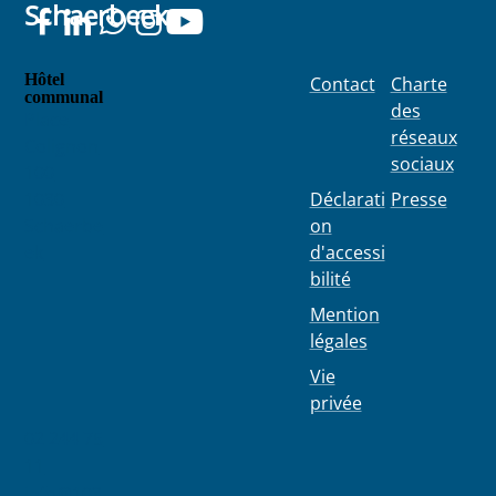
Schaerbeek
Hôtel
Contact
Charte
communal
des
Place
réseaux
Colignon
sociaux
100
1030
Déclarati
Presse
Schaerbe
on
ek
d'accessi
bilité
Mention
légales
Vie
privée
02 244 75
11
info@103