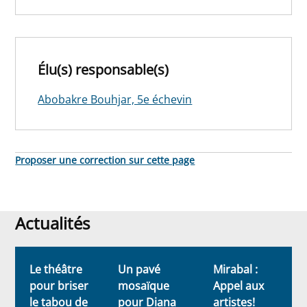
Élu(s) responsable(s)
Abobakre Bouhjar, 5e échevin
Proposer une correction sur cette page
Actualités
Actualités
Le théâtre
Un pavé
Mirabal :
F
pour briser
mosaïque
Appel aux
le tabou de
pour Diana
artistes!
E